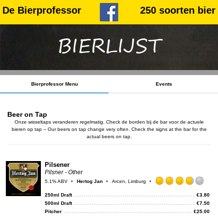
De Bierprofessor
250 soorten bier
BIERLIJST
Bierprofessor Menu
Events
Beer on Tap
Onze wisseltaps veranderen regelmatig. Check de borden bij de bar voor de actuele
bieren op tap -- Our beers on tap change very often. Check the signs at the bar for the
actual beers on tap.
Pilsener
Pilsner - Other
5.1% ABV
Hertog Jan
Arcen, Limburg
Rat
3.75
250ml Draft
€
3.80
out
500ml Draft
€
7.50
of
Pitcher
€
25.00
5