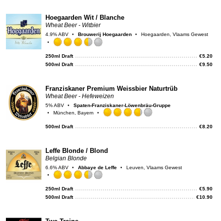
on
Unt
Hoegaarden Wit / Blanche
Wheat Beer - Witbier
4.9% ABV
Brouwerij Hoegaarden
Hoegaarden, Vlaams Gewest
Rated
3.5
250ml Draft
€
5.20
out
500ml Draft
€
9.50
of
5
on
Franziskaner Premium Weissbier Naturtrüb
Untappd
Wheat Beer - Hefeweizen
5% ABV
Spaten-Franziskaner-Löwenbräu-Gruppe
München, Bayern
Rated
3.75
500ml Draft
€
8.20
out
of
5
Leffe Blonde / Blond
on
Belgian Blonde
Untappd
6.6% ABV
Abbaye de Leffe
Leuven, Vlaams Gewest
Rated
3.5
250ml Draft
€
5.90
out
500ml Draft
€
10.90
of
5
on