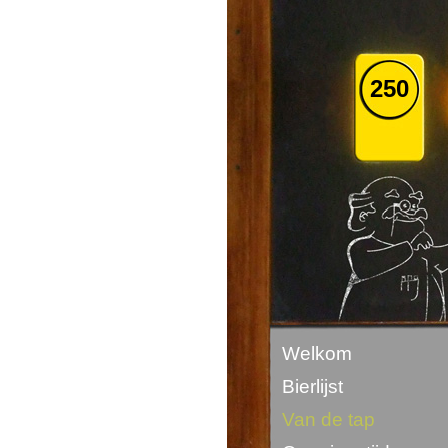
250
Welkom
Bierlijst
Van de tap