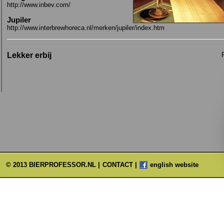
http://www.inbev.com/
Jupiler
http://www.interbrewhoreca.nl/merken/jupiler/index.htm
Lekker erbij
©
2013 BIERPROFESSOR.NL |
CONTACT
|
english website