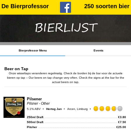
De Bierprofessor
250 soorten bier
BIERLIJST
Bierprofessor Menu
Events
Beer on Tap
Onze wisseltaps veranderen regelmatig. Check de borden bij de bar voor de actuele
bieren op tap -- Our beers on tap change very often. Check the signs at the bar for the
actual beers on tap.
Pilsener
Pilsner - Other
5.1% ABV
Hertog Jan
Arcen, Limburg
Rat
3.75
250ml Draft
€
3.80
out
500ml Draft
€
7.50
of
Pitcher
€
25.00
5