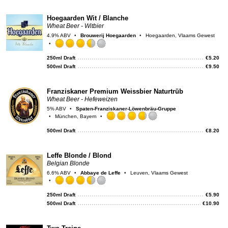
on
Unt
Hoegaarden Wit / Blanche
Wheat Beer - Witbier
4.9% ABV
Brouwerij Hoegaarden
Hoegaarden, Vlaams Gewest
Rated
3.5
250ml Draft
€
5.20
out
500ml Draft
€
9.50
of
5
on
Franziskaner Premium Weissbier Naturtrüb
Untappd
Wheat Beer - Hefeweizen
5% ABV
Spaten-Franziskaner-Löwenbräu-Gruppe
München, Bayern
Rated
3.75
500ml Draft
€
8.20
out
of
5
Leffe Blonde / Blond
on
Belgian Blonde
Untappd
6.6% ABV
Abbaye de Leffe
Leuven, Vlaams Gewest
Rated
3.5
250ml Draft
€
5.90
out
500ml Draft
€
10.90
of
5
on