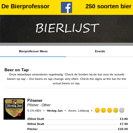
De Bierprofessor
250 soorten bier
BIERLIJST
Bierprofessor Menu
Events
Beer on Tap
Onze wisseltaps veranderen regelmatig. Check de borden bij de bar voor de actuele
bieren op tap -- Our beers on tap change very often. Check the signs at the bar for the
actual beers on tap.
Pilsener
Pilsner - Other
5.1% ABV
Hertog Jan
Arcen, Limburg
Rat
3.75
250ml Draft
€
3.80
out
500ml Draft
€
7.50
of
Pitcher
€
25.00
5