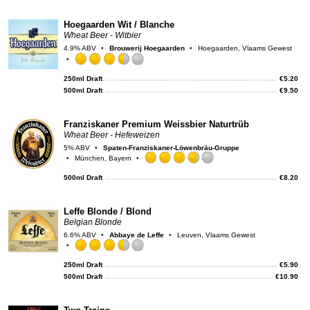
on
Unt
Hoegaarden Wit / Blanche
Wheat Beer - Witbier
4.9% ABV
Brouwerij Hoegaarden
Hoegaarden, Vlaams Gewest
Rated
3.5
250ml Draft
€
5.20
out
500ml Draft
€
9.50
of
5
on
Franziskaner Premium Weissbier Naturtrüb
Untappd
Wheat Beer - Hefeweizen
5% ABV
Spaten-Franziskaner-Löwenbräu-Gruppe
München, Bayern
Rated
3.75
500ml Draft
€
8.20
out
of
5
Leffe Blonde / Blond
on
Belgian Blonde
Untappd
6.6% ABV
Abbaye de Leffe
Leuven, Vlaams Gewest
Rated
3.5
250ml Draft
€
5.90
out
500ml Draft
€
10.90
of
5
on