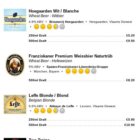
on
Unt
Hoegaarden Wit / Blanche
Wheat Beer - Witbier
4.9% ABV
Brouwerij Hoegaarden
Hoegaarden, Vlaams Gewest
Rated
3.5
250ml Draft
€
5.20
out
500ml Draft
€
9.50
of
5
on
Franziskaner Premium Weissbier Naturtrüb
Untappd
Wheat Beer - Hefeweizen
5% ABV
Spaten-Franziskaner-Löwenbräu-Gruppe
München, Bayern
Rated
3.75
500ml Draft
€
8.20
out
of
5
Leffe Blonde / Blond
on
Belgian Blonde
Untappd
6.6% ABV
Abbaye de Leffe
Leuven, Vlaams Gewest
Rated
3.5
250ml Draft
€
5.90
out
500ml Draft
€
10.90
of
5
on