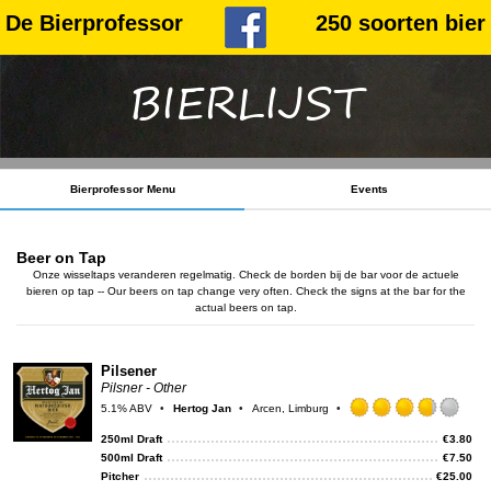
De Bierprofessor
250 soorten bier
BIERLIJST
Bierprofessor Menu
Events
Beer on Tap
Onze wisseltaps veranderen regelmatig. Check de borden bij de bar voor de actuele
bieren op tap -- Our beers on tap change very often. Check the signs at the bar for the
actual beers on tap.
Pilsener
Pilsner - Other
5.1% ABV
Hertog Jan
Arcen, Limburg
Rat
3.75
250ml Draft
€
3.80
out
500ml Draft
€
7.50
of
Pitcher
€
25.00
5