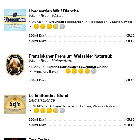
on
Unt
Hoegaarden Wit / Blanche
Wheat Beer - Witbier
4.9% ABV
Brouwerij Hoegaarden
Hoegaarden, Vlaams Gewest
Rated
3.5
250ml Draft
€
5.20
out
500ml Draft
€
9.50
of
5
on
Franziskaner Premium Weissbier Naturtrüb
Untappd
Wheat Beer - Hefeweizen
5% ABV
Spaten-Franziskaner-Löwenbräu-Gruppe
München, Bayern
Rated
3.75
500ml Draft
€
8.20
out
of
5
Leffe Blonde / Blond
on
Belgian Blonde
Untappd
6.6% ABV
Abbaye de Leffe
Leuven, Vlaams Gewest
Rated
3.5
250ml Draft
€
5.90
out
500ml Draft
€
10.90
of
5
on