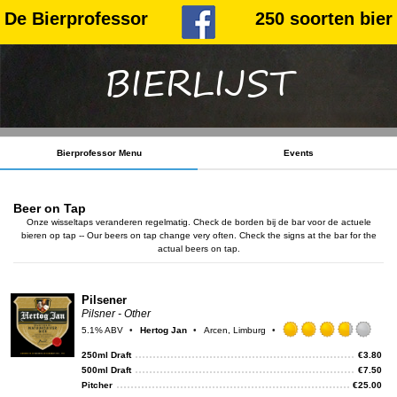
De Bierprofessor
250 soorten bier
BIERLIJST
Bierprofessor Menu
Events
Beer on Tap
Onze wisseltaps veranderen regelmatig. Check de borden bij de bar voor de actuele
bieren op tap -- Our beers on tap change very often. Check the signs at the bar for the
actual beers on tap.
Pilsener
Pilsner - Other
5.1% ABV
Hertog Jan
Arcen, Limburg
Rat
3.75
250ml Draft
€
3.80
out
500ml Draft
€
7.50
of
Pitcher
€
25.00
5