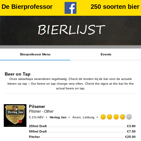
De Bierprofessor
250 soorten bier
BIERLIJST
Bierprofessor Menu
Events
Beer on Tap
Onze wisseltaps veranderen regelmatig. Check de borden bij de bar voor de actuele
bieren op tap -- Our beers on tap change very often. Check the signs at the bar for the
actual beers on tap.
Pilsener
Pilsner - Other
5.1% ABV
Hertog Jan
Arcen, Limburg
Rat
3.75
250ml Draft
€
3.80
out
500ml Draft
€
7.50
of
Pitcher
€
25.00
5