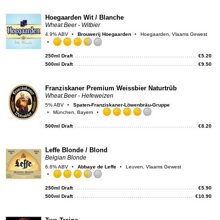
on
Unt
Hoegaarden Wit / Blanche
Wheat Beer - Witbier
4.9% ABV
Brouwerij Hoegaarden
Hoegaarden, Vlaams Gewest
Rated
3.5
250ml Draft
€
5.20
out
500ml Draft
€
9.50
of
5
on
Franziskaner Premium Weissbier Naturtrüb
Untappd
Wheat Beer - Hefeweizen
5% ABV
Spaten-Franziskaner-Löwenbräu-Gruppe
München, Bayern
Rated
3.75
500ml Draft
€
8.20
out
of
5
Leffe Blonde / Blond
on
Belgian Blonde
Untappd
6.6% ABV
Abbaye de Leffe
Leuven, Vlaams Gewest
Rated
3.5
250ml Draft
€
5.90
out
500ml Draft
€
10.90
of
5
on