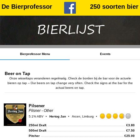
De Bierprofessor
250 soorten bier
BIERLIJST
Bierprofessor Menu
Events
Beer on Tap
Onze wisseltaps veranderen regelmatig. Check de borden bij de bar voor de actuele
bieren op tap -- Our beers on tap change very often. Check the signs at the bar for the
actual beers on tap.
Pilsener
Pilsner - Other
5.1% ABV
Hertog Jan
Arcen, Limburg
Rat
3.75
250ml Draft
€
3.80
out
500ml Draft
€
7.50
of
Pitcher
€
25.00
5