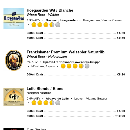
on
Unt
Hoegaarden Wit / Blanche
Wheat Beer - Witbier
4.9% ABV
Brouwerij Hoegaarden
Hoegaarden, Vlaams Gewest
Rated
3.5
250ml Draft
€
5.20
out
500ml Draft
€
9.50
of
5
on
Franziskaner Premium Weissbier Naturtrüb
Untappd
Wheat Beer - Hefeweizen
5% ABV
Spaten-Franziskaner-Löwenbräu-Gruppe
München, Bayern
Rated
3.75
500ml Draft
€
8.20
out
of
5
Leffe Blonde / Blond
on
Belgian Blonde
Untappd
6.6% ABV
Abbaye de Leffe
Leuven, Vlaams Gewest
Rated
3.5
250ml Draft
€
5.90
out
500ml Draft
€
10.90
of
5
on