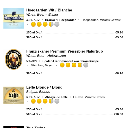
on
Unt
Hoegaarden Wit / Blanche
Wheat Beer - Witbier
4.9% ABV
Brouwerij Hoegaarden
Hoegaarden, Vlaams Gewest
Rated
3.5
250ml Draft
€
5.20
out
500ml Draft
€
9.50
of
5
on
Franziskaner Premium Weissbier Naturtrüb
Untappd
Wheat Beer - Hefeweizen
5% ABV
Spaten-Franziskaner-Löwenbräu-Gruppe
München, Bayern
Rated
3.75
500ml Draft
€
8.20
out
of
5
Leffe Blonde / Blond
on
Belgian Blonde
Untappd
6.6% ABV
Abbaye de Leffe
Leuven, Vlaams Gewest
Rated
3.5
250ml Draft
€
5.90
out
500ml Draft
€
10.90
of
5
on