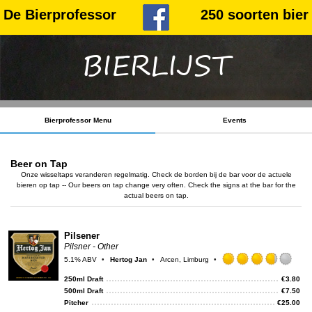
De Bierprofessor
250 soorten bier
BIERLIJST
Bierprofessor Menu
Events
Beer on Tap
Onze wisseltaps veranderen regelmatig. Check de borden bij de bar voor de actuele
bieren op tap -- Our beers on tap change very often. Check the signs at the bar for the
actual beers on tap.
Pilsener
Pilsner - Other
5.1% ABV
Hertog Jan
Arcen, Limburg
Rat
3.75
250ml Draft
€
3.80
out
500ml Draft
€
7.50
of
Pitcher
€
25.00
5