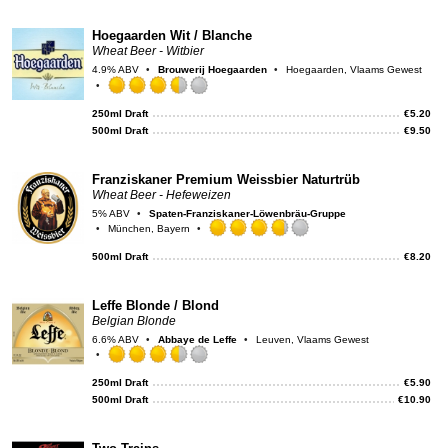
on
Unt
Hoegaarden Wit / Blanche
Wheat Beer - Witbier
4.9% ABV
Brouwerij Hoegaarden
Hoegaarden, Vlaams Gewest
Rated
3.5
250ml Draft
€
5.20
out
500ml Draft
€
9.50
of
5
on
Franziskaner Premium Weissbier Naturtrüb
Untappd
Wheat Beer - Hefeweizen
5% ABV
Spaten-Franziskaner-Löwenbräu-Gruppe
München, Bayern
Rated
3.75
500ml Draft
€
8.20
out
of
5
Leffe Blonde / Blond
on
Belgian Blonde
Untappd
6.6% ABV
Abbaye de Leffe
Leuven, Vlaams Gewest
Rated
3.5
250ml Draft
€
5.90
out
500ml Draft
€
10.90
of
5
on