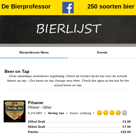
De Bierprofessor
250 soorten bier
BIERLIJST
Bierprofessor Menu
Events
Beer on Tap
Onze wisseltaps veranderen regelmatig. Check de borden bij de bar voor de actuele
bieren op tap -- Our beers on tap change very often. Check the signs at the bar for the
actual beers on tap.
Pilsener
Pilsner - Other
5.1% ABV
Hertog Jan
Arcen, Limburg
Rat
3.75
250ml Draft
€
3.80
out
500ml Draft
€
7.50
of
Pitcher
€
25.00
5