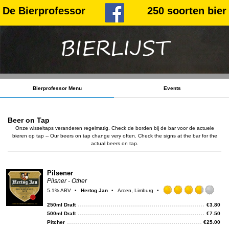
De Bierprofessor
250 soorten bier
BIERLIJST
Bierprofessor Menu
Events
Beer on Tap
Onze wisseltaps veranderen regelmatig. Check de borden bij de bar voor de actuele
bieren op tap -- Our beers on tap change very often. Check the signs at the bar for the
actual beers on tap.
Pilsener
Pilsner - Other
5.1% ABV
Hertog Jan
Arcen, Limburg
Rat
3.75
250ml Draft
€
3.80
out
500ml Draft
€
7.50
of
Pitcher
€
25.00
5