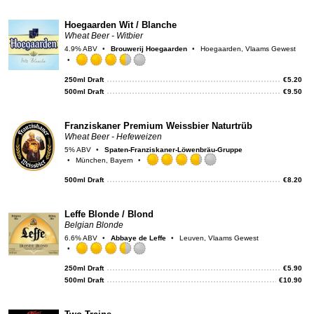
on
Unt
Hoegaarden Wit / Blanche
Wheat Beer - Witbier
4.9% ABV
Brouwerij Hoegaarden
Hoegaarden, Vlaams Gewest
Rated
3.5
250ml Draft
€
5.20
out
500ml Draft
€
9.50
of
5
on
Franziskaner Premium Weissbier Naturtrüb
Untappd
Wheat Beer - Hefeweizen
5% ABV
Spaten-Franziskaner-Löwenbräu-Gruppe
München, Bayern
Rated
3.75
500ml Draft
€
8.20
out
of
5
Leffe Blonde / Blond
on
Belgian Blonde
Untappd
6.6% ABV
Abbaye de Leffe
Leuven, Vlaams Gewest
Rated
3.5
250ml Draft
€
5.90
out
500ml Draft
€
10.90
of
5
on